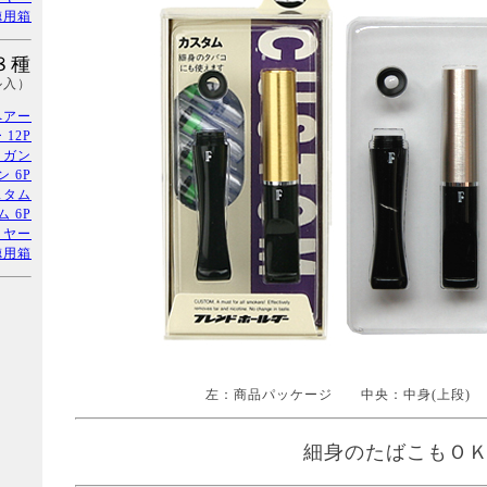
徳用箱
８種
ル入）
ペアー
12P
トガン
 6P
スタム
 6P
イヤー
徳用箱
左：商品パッケージ 中央：中身(上段)
細身のたばこもＯ