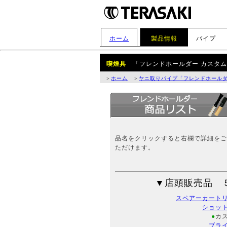
ホーム
製品情報
パイプ
喫煙具
「フレンドホールダー カスタ
＞
ホーム
＞
ヤニ取りパイプ「フレンドホール
品名をクリックすると右欄で詳細をご
ただけます。
▼店頭販売品 
スペアーカート
ショッ
●
カ
ブラ