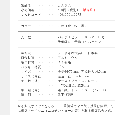
製品名
・・・・・・
カスタム
小売価格
・・・・・
600円（税別）
販売終了
ＪＡＮコード
・・・
4901976110075
カラー
・・・・・・
３種（金、銀、黒）
入 数
・・・・・・
パイプ１セット、スペアー15粒
・・・・・・
予備吸口、予備ゴムパッキン
製造元
・・・・・・
テラサキ株式会社 日本製
口金材質
・・・・・
アルミニウム
吸口材質
・・・・・
ＡＳ樹脂
パッキン材質
・・・
ゴム
サイズ
・・・・・・
全長64/75mm、直径最大10.5mm
サイズ（内径）
・・
差込口径7.6～6.5mm
梱 包（外）
・・・
ケース：プラ・スチロール
・・・
（W52,H115,D28mm）
梱 包（内）
・・・
箱：紙、トレー：プラ（A-PET）
陳 列
・・・・・・
吊下げ陳列
味を変えずにヤニをとる!! 二重濾過でヤニ取り効果は抜群。
に衝突させてヤニ（ニコチン・タール等）を取る衝突除去方式。