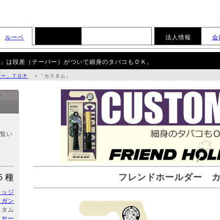
ルーペ
通信販売
パイプ
ルーペ
法人情報
会
ム」は段差（テーパー）がついて細身のタバコもＯＫ。
ダー」ＴＯＰ
＞「カスタム」
覧い
５種
フレンドホールダー 
リッジ
トガン
スタム
イヤー